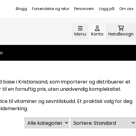
Blogg
Forsendelse og retur
Personvern
Logg på
Om oss
Menu
Konto
Handlevogn
er
 base i Kristiansand, som importerer og distribuerer et
 til en fornuftig pris, uten unødvendig kompleksitet.
til vitaminer og søvntilskudd. Et praktisk valg for deg
oldsmerking.