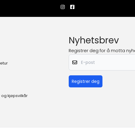
Nyhetsbrev
Registrer deg for å motta nyhe
E-post
etur
Registrer deg
 og kjøpsvilkår