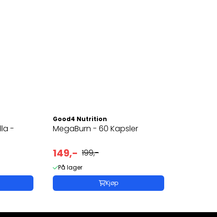
Good4 Nutrition
la -
MegaBurn - 60 Kapsler
149,-
199,-
På lager
Kjøp