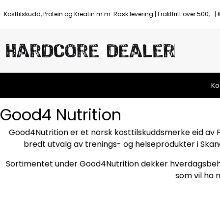
Hopp til innhold
Kosttilskudd, Protein og Kreatin m.m. Rask levering | Fraktfritt over 500,- |
Ko
Good4 Nutrition
Good4Nutrition er et norsk kosttilskuddsmerke eid av F
bredt utvalg av trenings- og helseprodukter i Skandi
Sortimentet under Good4Nutrition dekker hverdagsbehove
som vil ha 