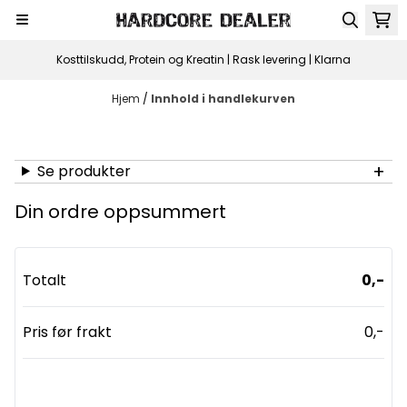
Hopp til innhold
Kosttilskudd, Protein og Kreatin | Rask levering | Klarna
Hjem
/
Innhold i handlekurven
Se produkter
Din ordre oppsummert
Totalt
0,-
Pris før frakt
0,-