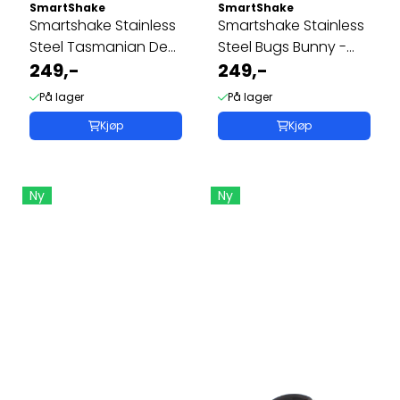
SmartShake
SmartShake
Smartshake Stainless
Smartshake Stainless
Steel Tasmanian Devil
Steel Bugs Bunny -
- ...
249,-
900ml
249,-
På lager
På lager
Kjøp
Kjøp
Ny
Ny