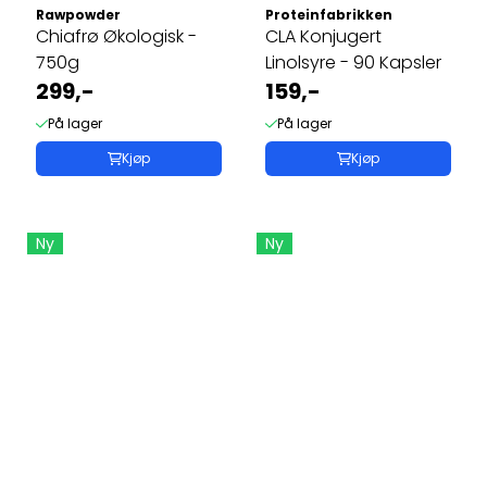
Rawpowder
Proteinfabrikken
Chiafrø Økologisk -
CLA Konjugert
750g
Linolsyre - 90 Kapsler
299,-
159,-
På lager
På lager
Kjøp
Kjøp
Ny
Ny