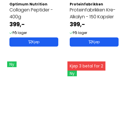
Optimum Nutrition
Proteinfabrikken
Collagen Peptider -
Proteinfabrikken Kre-
400g
Alkalyn - 150 Kapsler
399,-
399,-
På lager
På lager
Kjøp
Kjøp
Ny
Kjøp 3 betal for 2
Ny