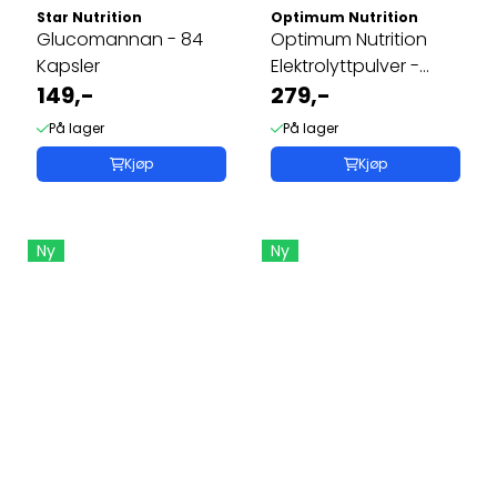
Star Nutrition
Optimum Nutrition
Glucomannan - 84
Optimum Nutrition
Kapsler
Elektrolyttpulver -
149,-
264g
279,-
På lager
På lager
Kjøp
Kjøp
Ny
Ny