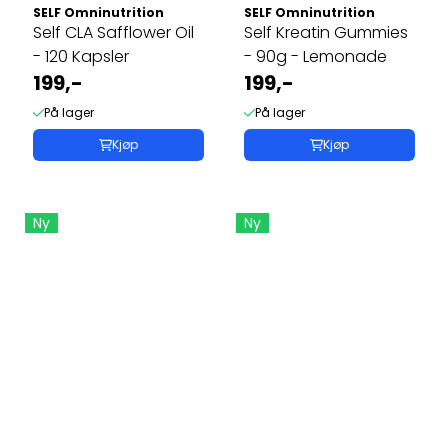
SELF Omninutrition
SELF Omninutrition
Self CLA Safflower Oil
Self Kreatin Gummies
- 120 Kapsler
- 90g - Lemonade
199,-
199,-
På lager
På lager
Kjøp
Kjøp
Ny
Ny