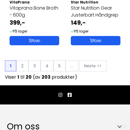
VitaPrana
Star Nutrition
Vitaprana Bone Broth
Star Nutrition Gear
- 600g
Justerbart Håndgrep
399,-
149,-
På lager
På lager
Kjøp
Kjøp
1
2
3
4
5
...
Neste >>
Viser
1
til
20
(av
203
produkter)
Om oss