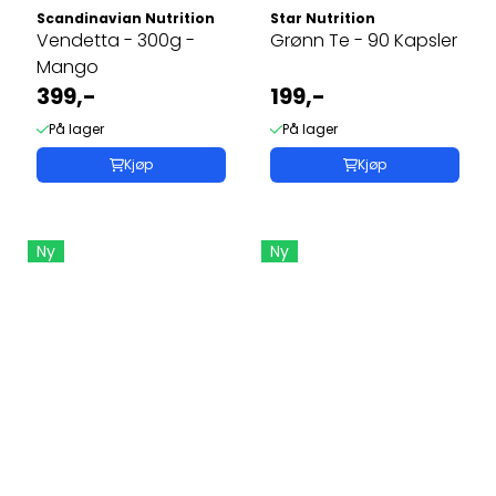
Scandinavian Nutrition
Star Nutrition
Vendetta - 300g -
Grønn Te - 90 Kapsler
Mango
399,-
199,-
På lager
På lager
Kjøp
Kjøp
Ny
Ny